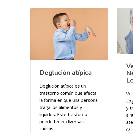
V
Deglución atípica
N
L
Deglución atípica es un
trastorno común que afecta
Ve
la forma en que una persona
Log
traga los alimentos y
y t
líquidos. Este trastorno
a n
puede tener diversas
ate
causas,...
cal