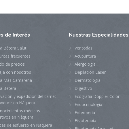
es
de Interés
Nuestras
Especialidades
ca Bétera Salut
Ver todas
untas frecuentes
Acupuntura
do de precios
Alergología
aja con nosotros
Depilación Láser
ica Más Camarena
Dermatología
ca Bétera
Digestivo
vación y expedición del carnet
Ecografía Doppler Color
onducir en Nàquera
Endocrinología
nocimientos médicos
Enfermería
rtivos en Nàquera
Fisioterapia
bas de esfuerzo en Nàquera
Fisioterapia Avanzada