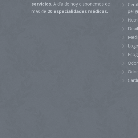
servicios
. A día de hoy disponemos de
Certi
peli
más de
20 especialidades médicas.
Nutr
Depi
Medi
Logo
Ecog
Odon
Odon
Card