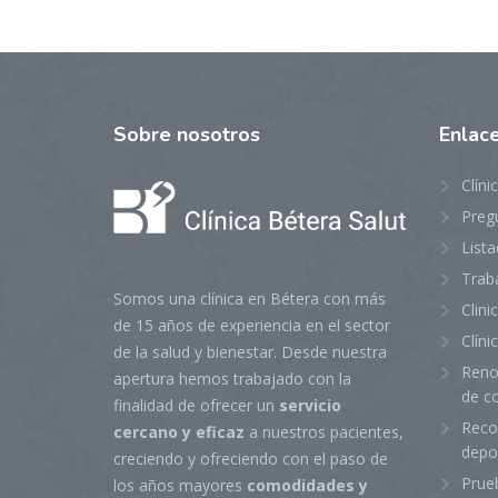
Sobre
nosotros
Enlac
Clíni
Preg
Lista
Trab
Somos una clínica en Bétera con más
Clin
de 15 años de experiencia en el sector
Clíni
de la salud y bienestar. Desde nuestra
Reno
apertura hemos trabajado con la
de c
finalidad de ofrecer un
servicio
Reco
cercano y eficaz
a nuestros pacientes,
depo
creciendo y ofreciendo con el paso de
Prue
los años mayores
comodidades y