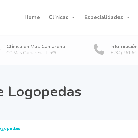
Home
Clínicas
Especialidades
Clínica en Mas Camarena
Información
CC Mas Camarena. L nº9
+ (34) 961 60
e Logopedas
Logopedas