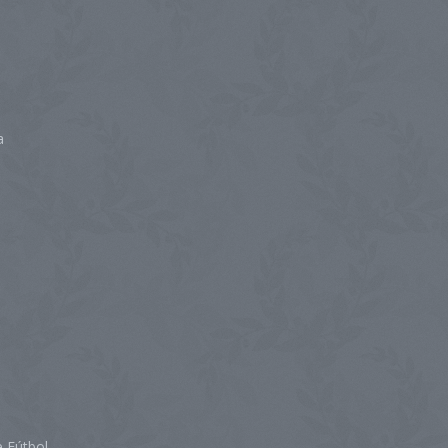
a
 Fútbol