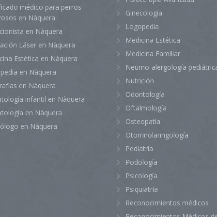
ficado médico para perros
Ginecología
grosos en Nàquera
Logopedia
icionista en Nàquera
Medicina Estética
lación Láser en Nàquera
Medicina Familiar
cina Estética en Nàquera
Neumo-alergología pediátric
pedia en Nàquera
Nutrición
rafías en Nàquera
Odontología
tología infantil en Nàquera
Oftalmología
tología en Nàquera
Osteopatía
iólogo en Nàquera
Otorrinolaringología
Pediatría
Podología
Psicología
Psiquiatría
Reconocimientos médicos
Reconocimientos Médicos de