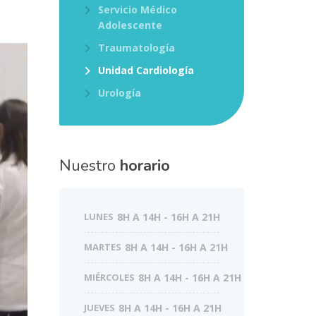
Servicio Médico
Adolescente
Traumatología
Unidad Cardiología
Urología
Nuestro
horario
LUNES
8H A 14H - 16H A 21H
MARTES
8H A 14H - 16H A 21H
MIÉRCOLES
8H A 14H - 16H A 21H
JUEVES
8H A 14H - 16H A 21H