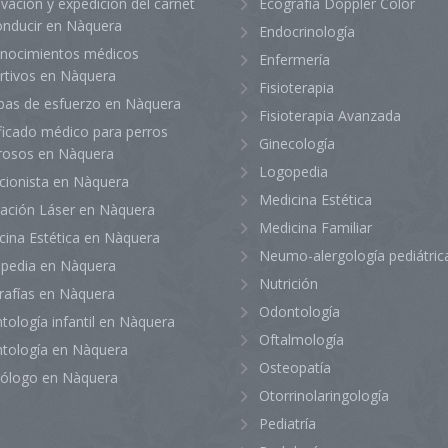
vación y expedición del carnet
Ecografía Doppler Color
onducir en Nàquera
Endocrinología
nocimientos médicos
Enfermería
rtivos en Nàquera
Fisioterapia
bas de esfuerzo en Nàquera
Fisioterapia Avanzada
ficado médico para perros
Ginecología
grosos en Nàquera
Logopedia
icionista en Nàquera
Medicina Estética
lación Láser en Nàquera
Medicina Familiar
cina Estética en Nàquera
Neumo-alergología pediátric
pedia en Nàquera
Nutrición
rafías en Nàquera
Odontología
tología infantil en Nàquera
Oftalmología
tología en Nàquera
Osteopatía
iólogo en Nàquera
Otorrinolaringología
Pediatría