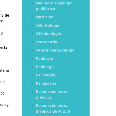
Neumo-alergología
pediátrica
 y de
Nutrición
ar
Odontología
 y
Oftalmología
Osteopatía
en la
Otorrinolaringología
Pediatría
o
Podología
terial
Psicología
a el
Psiquiatría
Reconocimientos
eco
médicos
tura y
Reconocimientos
Médicos de Fútbol