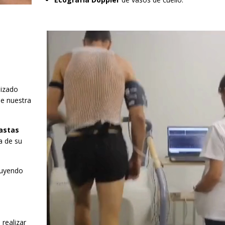
lizado
e nuestra
iastas
a de su
luyendo
 realizar