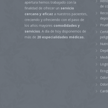
Reno
apertura hemos trabajado con la
de c
finalidad de ofrecer un
servicio
Reco
cercano y eficaz
a nuestros pacientes,
depo
creciendo y ofreciendo con el paso de
Prue
los años mayores
comodidades y
servicios
. A día de hoy disponemos de
Certi
peli
más de
20 especialidades médicas.
Nutr
Depi
Medi
Logo
Ecog
Odon
Odon
Card