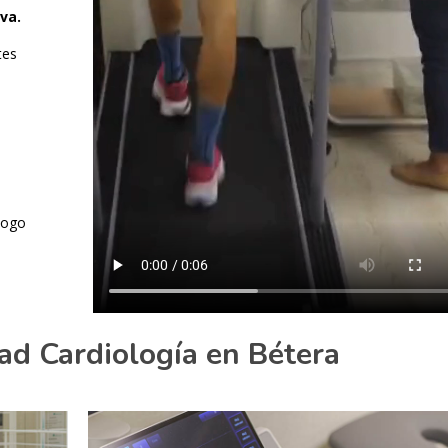
va.
tes
ólogo
dad Cardiología en Bétera