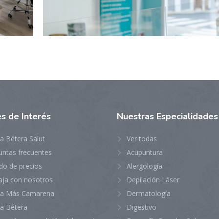
es
de Interés
Nuestras
Especialidades
ca Bétera Salut
Ver todas
untas frecuentes
Acupuntura
do de precios
Alergología
aja con nosotros
Depilación Láser
ica Más Camarena
Dermatología
ca Bétera
Digestivo