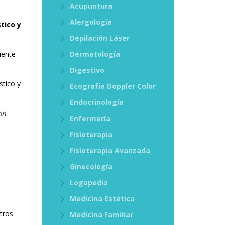
Acupuntura
Alergología
tico y
Depilación Láser
iente
Dermatología
Digestivo
tico y
Ecografía Doppler Color
Endocrinología
on
Enfermería
Fisioterapia
Fisioterapia Avanzada
Ginecología
Logopedia
Medicina Estética
s
tros
Medicina Familiar