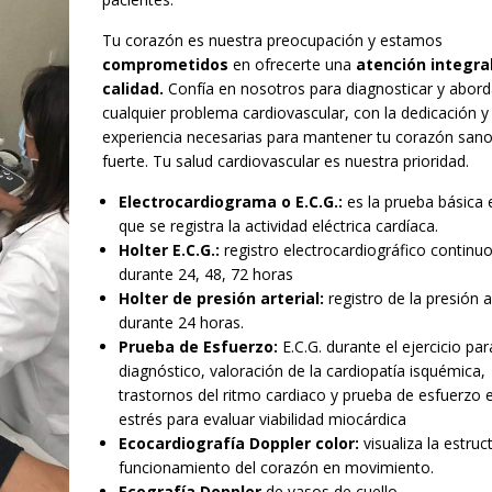
Tu corazón es nuestra preocupación y estamos
comprometidos
en ofrecerte una
atención integral
calidad.
Confía en nosotros para diagnosticar y abord
cualquier problema cardiovascular, con la dedicación y
experiencia necesarias para mantener tu corazón sano
fuerte. Tu salud cardiovascular es nuestra prioridad.
Electrocardiograma o E.C.G.:
es la prueba básica 
que se registra la actividad eléctrica cardíaca.
Holter E.C.G.:
registro electrocardiográfico continu
durante 24, 48, 72 horas
Holter de presión arterial:
registro de la presión ar
durante 24 horas.
Prueba de Esfuerzo:
E.C.G. durante el ejercicio par
diagnóstico, valoración de la cardiopatía isquémica,
trastornos del ritmo cardiaco y prueba de esfuerzo 
estrés para evaluar viabilidad miocárdica
Ecocardiografía Doppler color:
visualiza la estruc
funcionamiento del corazón en movimiento.
Ecografía Doppler
de vasos de cuello.