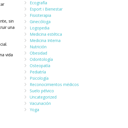
Ecografía
tar
Esport i Bienestar
Fisioterapia
nte, sin
Ginecóloga
ruir una
Logopedia
Medicina estética
Medicina Interna
ial.
Nutrición
Obesidad
na vida
Odontología
Osteopatía
Pediatría
Psicología
Reconocimientos médicos
Suelo pélvico
Uncategorized
Vacunación
Yoga