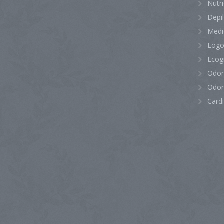
Nutr
Depi
Medi
Logo
Ecog
Odon
Odon
Card