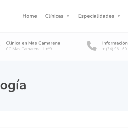
Home
Clínicas
Especialidades
Clínica en Mas Camarena
Información
CC Mas Camarena. L nº9
+ (34) 961 60
logía