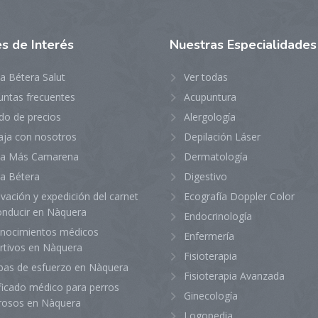
es
de Interés
Nuestras
Especialidades
ca Bétera Salut
Ver todas
untas frecuentes
Acupuntura
do de precios
Alergología
aja con nosotros
Depilación Láser
ica Más Camarena
Dermatología
ca Bétera
Digestivo
vación y expedición del carnet
Ecografía Doppler Color
onducir en Nàquera
Endocrinología
nocimientos médicos
Enfermería
rtivos en Nàquera
Fisioterapia
bas de esfuerzo en Nàquera
Fisioterapia Avanzada
ficado médico para perros
Ginecología
grosos en Nàquera
Logopedia