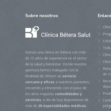
Sobre
nosotros
Enlac
Clíni
Preg
Lista
Trab
Somos una clínica en Bétera con más
Clin
de 15 años de experiencia en el sector
Clíni
de la salud y bienestar. Desde nuestra
Reno
apertura hemos trabajado con la
de c
finalidad de ofrecer un
servicio
Reco
cercano y eficaz
a nuestros pacientes,
depo
creciendo y ofreciendo con el paso de
Prue
los años mayores
comodidades y
servicios
. A día de hoy disponemos de
Certi
peli
más de
20 especialidades médicas.