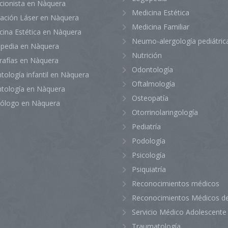
icionista en Nàquera
Medicina Estética
lación Láser en Nàquera
Medicina Familiar
cina Estética en Nàquera
Neumo-alergología pediátric
pedia en Nàquera
Nutrición
rafías en Nàquera
Odontología
tología infantil en Nàquera
Oftalmología
tología en Nàquera
Osteopatía
iólogo en Nàquera
Otorrinolaringología
Pediatría
Podología
Psicología
Psiquiatría
Reconocimientos médicos
Reconocimientos Médicos de
Servicio Médico Adolescente
Traumatología