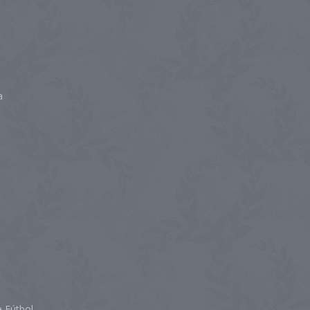
a
 Fútbol