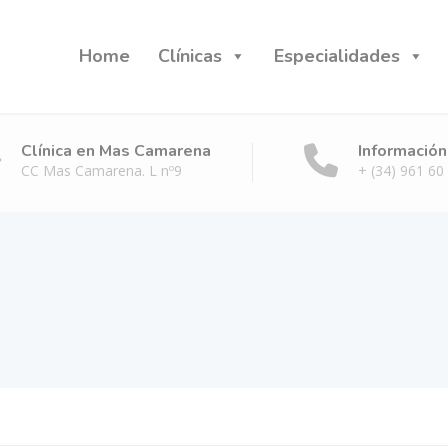
Home
Clínicas
Especialidades
Clínica en Mas Camarena
Información
CC Mas Camarena. L nº9
+ (34) 961 60