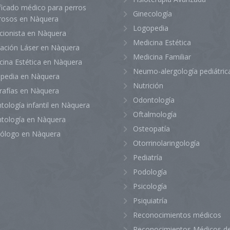
ficado médico para perros
Ginecología
grosos en Nàquera
Logopedia
icionista en Nàquera
Medicina Estética
lación Láser en Nàquera
Medicina Familiar
cina Estética en Nàquera
Neumo-alergología pediátric
pedia en Nàquera
Nutrición
rafías en Nàquera
Odontología
tología infantil en Nàquera
Oftalmología
tología en Nàquera
Osteopatía
iólogo en Nàquera
Otorrinolaringología
Pediatría
Podología
Psicología
Psiquiatría
Reconocimientos médicos
Reconocimientos Médicos de