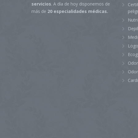
servicios
. A día de hoy disponemos de
Certi
peli
más de
20 especialidades médicas.
Nutr
Depi
Medi
Logo
Ecog
Odon
Odon
Card