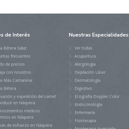
es
de Interés
Nuestras
Especialidades
ca Bétera Salut
Ver todas
untas frecuentes
Acupuntura
do de precios
Alergología
aja con nosotros
Depilación Láser
ica Más Camarena
Dermatología
ca Bétera
Digestivo
vación y expedición del carnet
Ecografía Doppler Color
onducir en Nàquera
Endocrinología
nocimientos médicos
Enfermería
rtivos en Nàquera
Fisioterapia
bas de esfuerzo en Nàquera
Fisioterapia Avanzada