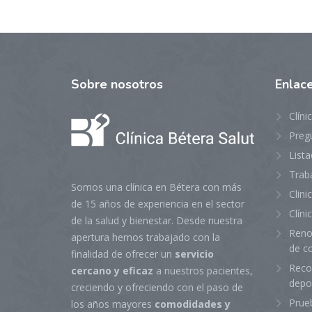
Sobre
nosotros
Enlac
Clíni
Preg
Lista
Trab
Somos una clínica en Bétera con más
Clin
de 15 años de experiencia en el sector
Clíni
de la salud y bienestar. Desde nuestra
Reno
apertura hemos trabajado con la
de c
finalidad de ofrecer un
servicio
Reco
cercano y eficaz
a nuestros pacientes,
depo
creciendo y ofreciendo con el paso de
Prue
los años mayores
comodidades y