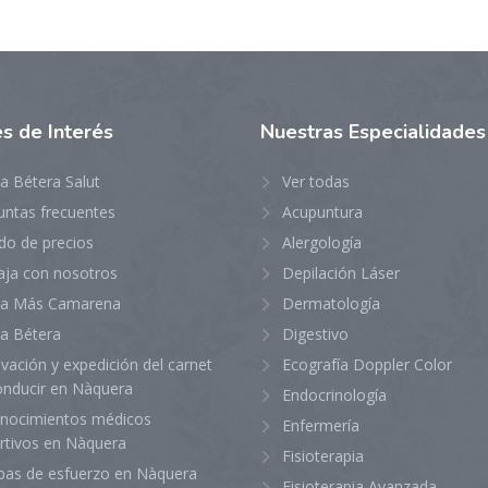
es
de Interés
Nuestras
Especialidades
ca Bétera Salut
Ver todas
untas frecuentes
Acupuntura
do de precios
Alergología
aja con nosotros
Depilación Láser
ica Más Camarena
Dermatología
ca Bétera
Digestivo
vación y expedición del carnet
Ecografía Doppler Color
onducir en Nàquera
Endocrinología
nocimientos médicos
Enfermería
rtivos en Nàquera
Fisioterapia
bas de esfuerzo en Nàquera
Fisioterapia Avanzada