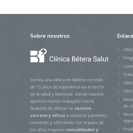
Sobre
nosotros
Enlac
Clíni
Preg
Lista
Trab
Somos una clínica en Bétera con más
Clin
de 15 años de experiencia en el sector
Clíni
de la salud y bienestar. Desde nuestra
Reno
apertura hemos trabajado con la
de c
finalidad de ofrecer un
servicio
Reco
cercano y eficaz
a nuestros pacientes,
depo
creciendo y ofreciendo con el paso de
Prue
los años mayores
comodidades y