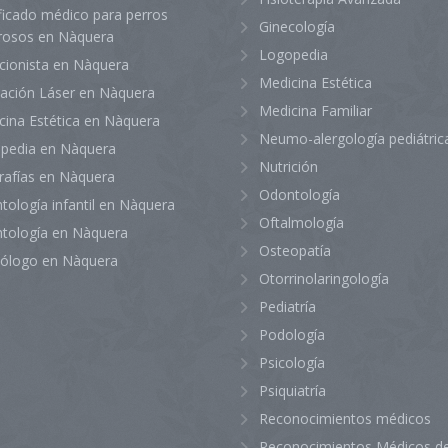
ficado médico para perros
Ginecología
grosos en Nàquera
Logopedia
icionista en Nàquera
Medicina Estética
lación Láser en Nàquera
Medicina Familiar
cina Estética en Nàquera
Neumo-alergología pediátric
pedia en Nàquera
Nutrición
rafías en Nàquera
Odontología
tología infantil en Nàquera
Oftalmología
tología en Nàquera
Osteopatía
iólogo en Nàquera
Otorrinolaringología
Pediatría
Podología
Psicología
Psiquiatría
Reconocimientos médicos
Reconocimientos Médicos de