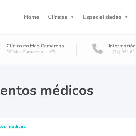
Home
Clínicas
Especialidades
Clínica en Mas Camarena
Información
CC Mas Camarena. L nº9
+ (34) 961 60
entos médicos
tos médicos