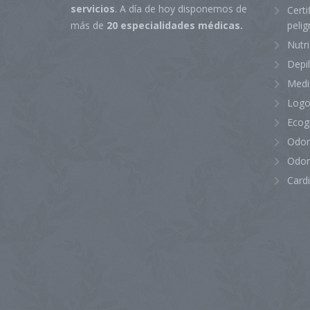
servicios
. A día de hoy disponemos de
Certi
peli
más de
20 especialidades médicas.
Nutr
Depi
Medi
Logo
Ecog
Odon
Odon
Card