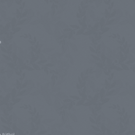
a
 Fútbol