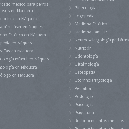
ficado médico para perros
Ginecología
grosos en Nàquera
Logopedia
icionista en Nàquera
Medicina Estética
lación Láser en Nàquera
Medicina Familiar
cina Estética en Nàquera
Neumo-alergología pediátric
pedia en Nàquera
Nutrición
rafías en Nàquera
Odontología
tología infantil en Nàquera
Oftalmología
tología en Nàquera
Osteopatía
iólogo en Nàquera
Otorrinolaringología
Pediatría
Podología
Psicología
Psiquiatría
Reconocimientos médicos
Reconocimientos Médicos de