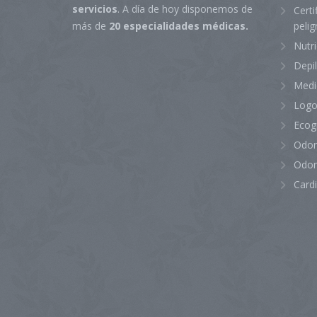
servicios
. A día de hoy disponemos de
Certi
peli
más de
20 especialidades médicas.
Nutr
Depi
Medi
Logo
Ecog
Odon
Odon
Card