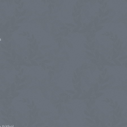
a
 Fútbol