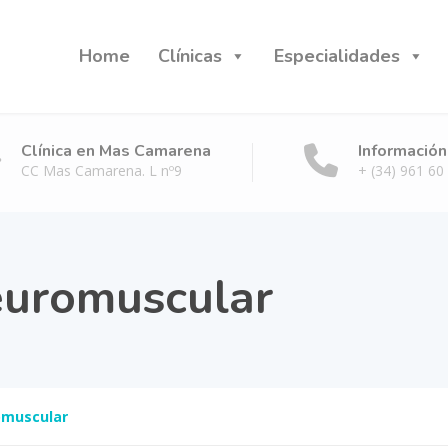
Home
Clínicas
Especialidades
Clínica en Mas Camarena
Información
CC Mas Camarena. L nº9
+ (34) 961 60
euromuscular
omuscular