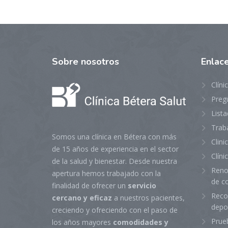
Sobre
nosotros
Enlac
Clíni
Preg
Lista
Trab
Somos una clínica en Bétera con más
Clin
de 15 años de experiencia en el sector
Clíni
de la salud y bienestar. Desde nuestra
Reno
apertura hemos trabajado con la
de c
finalidad de ofrecer un
servicio
Reco
cercano y eficaz
a nuestros pacientes,
depo
creciendo y ofreciendo con el paso de
Prue
los años mayores
comodidades y