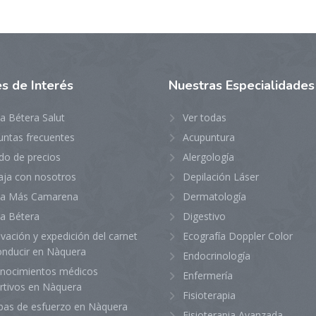
es
de Interés
Nuestras
Especialidades
ca Bétera Salut
Ver todas
untas frecuentes
Acupuntura
do de precios
Alergología
aja con nosotros
Depilación Láser
ica Más Camarena
Dermatología
ca Bétera
Digestivo
vación y expedición del carnet
Ecografía Doppler Color
onducir en Nàquera
Endocrinología
nocimientos médicos
Enfermería
rtivos en Nàquera
Fisioterapia
bas de esfuerzo en Nàquera
Fisioterapia Avanzada