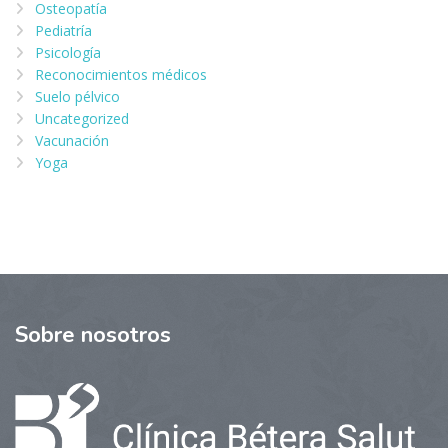
Osteopatía
Pediatría
Psicología
Reconocimientos médicos
Suelo pélvico
Uncategorized
Vacunación
Yoga
Sobre
nosotros